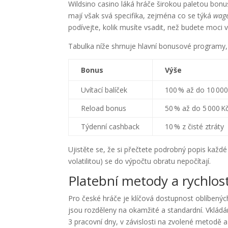
Wildsino casino láká hráče širokou paletou bonu
mají však svá specifika, zejména co se týká
wage
podívejte, kolik musíte vsadit, než budete moci 
Tabulka níže shrnuje hlavní bonusové programy, 
Bonus
Výše
Uvítací balíček
100 % až do 10 000
Reload bonus
50 % až do 5 000 K
Týdenní cashback
10 % z čisté ztráty
Ujistěte se, že si přečtete podrobný popis každé
volatilitou) se do výpočtu obratu nepočítají.
Platební metody a rychlos
Pro české hráče je klíčová dostupnost oblíbenýc
jsou rozděleny na okamžité a standardní. Vkládá
3 pracovní dny, v závislosti na zvolené metodě a 