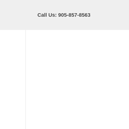
Call Us: 905-857-8563