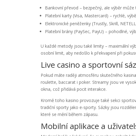
Bankovní převod – bezpečný, ale výběr může t
Platební karty (Visa, Mastercard) – rychlé, vý
Elektronické peněženky (Trustly, Skrill, NETEL
Platební brány (PaySec, PayU) – pohodlné, výb
U každé metody jsou také limity – maximální vý
osobní limit, aby nedošlo k překvapení při pokusu
Live casino a sportovní sá
Pokud máte raději atmosféru skutečného kasina, L
roulette, baccarat i poker. Streamy jsou ve vy
okna, což přidává pocit interakce.
Kromě toho kasino provozuje také sekci sportovn
tradiční sporty jako e‑sporty. Sázky jsou rozděl
které se mění během zápasu.
Mobilní aplikace a uživate