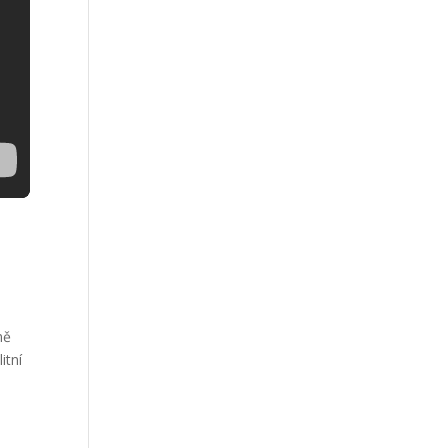
ně
itní