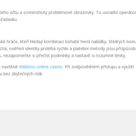
 vašeho účtu a screenshoty problémové obrazovky. To usnadní operáto
požadavku.
ské hráče, kteří hledají kombinaci bohaté herní nabídky, štědrých bon
duchá, ověření identity probíhá rychle a platební metody jsou přizpůso
s, nezapomeňte si přečíst podmínky a nastavit si rozumné limity.
 navštívit
Wildsino online casino
. Při zodpovědném přístupu a využití
 bez zbytečných rizik.