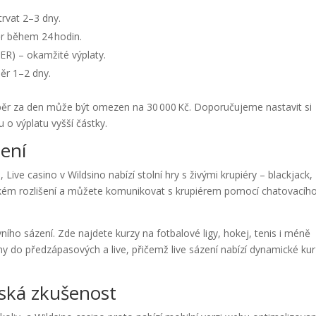
rvat 2–3 dny.
běr během 24 hodin.
LER) – okamžité výplaty.
ěr 1–2 dny.
běr za den může být omezen na 30 000 Kč. Doporučujeme nastavit si
 o výplatu vyšší částky.
zení
ive casino v Wildsino nabízí stolní hry s živými krupiéry – blackjack,
sokém rozlišení a můžete komunikovat s krupiérem pomocí chatovacíh
ího sázení. Zde najdete kurzy na fotbalové ligy, hokej, tenis i méně
eny do předzápasových a live, přičemž live sázení nabízí dynamické kur
lská zkušenost