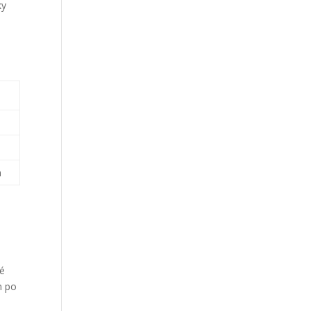
ky
n
ré
n po