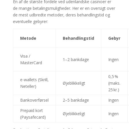
En af de største fordele ved udenlandske casinoer er
de mange betalingsmuligheder. Her er en oversigt over
de mest udbredte metoder, deres behandlingstid og
eventuelle gebyrer:
Metode
Behandlingstid
Gebyr
Visa /
1–2 bankdage
Ingen
MasterCard
0,5 %
e-wallets (Skrill,
Øjeblikkeligt
(maks.
Neteller)
25 kr.)
Bankoverførsel
2–5 bankdage
Ingen
Prepaid kort
Øjeblikkeligt
Ingen
(Paysafecard)