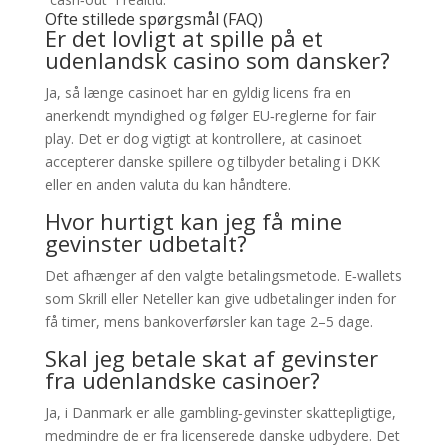
Ofte stillede spørgsmål (FAQ)
Er det lovligt at spille på et
udenlandsk casino som dansker?
Ja, så længe casinoet har en gyldig licens fra en
anerkendt myndighed og følger EU‑reglerne for fair
play. Det er dog vigtigt at kontrollere, at casinoet
accepterer danske spillere og tilbyder betaling i DKK
eller en anden valuta du kan håndtere.
Hvor hurtigt kan jeg få mine
gevinster udbetalt?
Det afhænger af den valgte betalingsmetode. E‑wallets
som Skrill eller Neteller kan give udbetalinger inden for
få timer, mens bankoverførsler kan tage 2–5 dage.
Skal jeg betale skat af gevinster
fra udenlandske casinoer?
Ja, i Danmark er alle gambling‑gevinster skattepligtige,
medmindre de er fra licenserede danske udbydere. Det