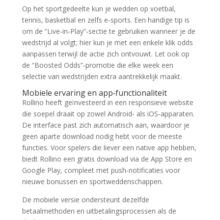
Op het sportgedeelte kun je wedden op voetbal,
tennis, basketbal en zelfs e‑sports. Een handige tip is
om de “Live‑in‑Play”‑sectie te gebruiken wanneer je de
wedstrijd al volgt; hier kun je met een enkele klik odds
aanpassen terwijl de actie zich ontvouwt. Let ook op
de “Boosted Odds”‑promotie die elke week een
selectie van wedstrijden extra aantrekkelijk maakt.
Mobiele ervaring en app‑functionaliteit
Rollino heeft geïnvesteerd in een responsieve website
die soepel draait op zowel Android‑ als iOS‑apparaten.
De interface past zich automatisch aan, waardoor je
geen aparte download nodig hebt voor de meeste
functies. Voor spelers die liever een native app hebben,
biedt Rollino een gratis download via de App Store en
Google Play, compleet met push‑notificaties voor
nieuwe bonussen en sportweddenschappen.
De mobiele versie ondersteunt dezelfde
betaalmethoden en uitbetalingsprocessen als de