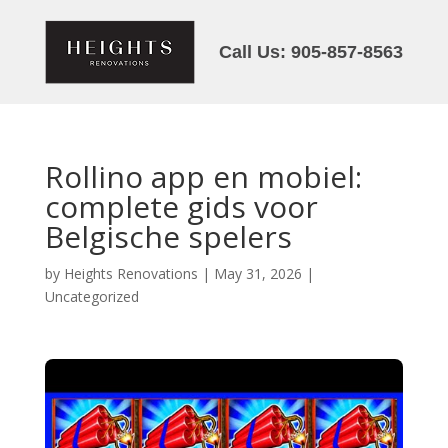
Call Us: 905-857-8563
Rollino app en mobiel:
complete gids voor
Belgische spelers
by
Heights Renovations
|
May 31, 2026
|
Uncategorized