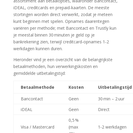
assortiment aan betaalopties, waaronder Bancontact,
iDEAL, creditcards en prepaid‑kaarten. De meeste
stortingen worden direct verwerkt, zodat je meteen
kunt beginnen met spelen. Opnames daarentegen
variëren per methode; met Bancontact en Trustly kun
je meestal binnen 30 minuten je geld op je
bankrekening zien, terwijl creditcard‑opnames 1‑2
werkdagen kunnen duren.
Hieronder vind je een overzicht van de belangrijkste
betaalmethoden, hun verwerkingskosten en
gemiddelde uitbetalingstijd:
Betaalmethode
Kosten
Uitbetalingstijd
Bancontact
Geen
30 min – 2 uur
iDEAL
Geen
Direct
0,5 %
Visa / Mastercard
(max
1‑2 werkdagen