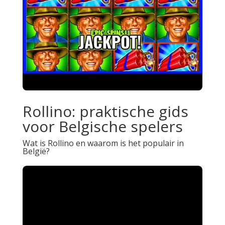
Rollino: praktische gids
voor Belgische spelers
Wat is Rollino en waarom is het populair in
België?