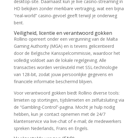
desktop‑site. Daarnaast kun je live casino‑streaming in
HD bekijken zonder merkbare vertraging, wat een bijna
“real‑world” casino‑gevoel geeft terwijl je onderweg
bent.
Veiligheid, licentie en verantwoord gokken
Rollino opereert onder een vergunning van de Malta
Gaming Authority (MGA) en is tevens gelicentieerd
door de Belgische Kansspelcommissie, waardoor het
volledig voldoet aan de lokale regelgeving. Alle
transacties worden versleuteld met SSL‑technologie
van 128‑bit, zodat jouw persoonlijke gegevens en
financiële informatie beschermd blijven.
Voor verantwoord gokken biedt Rollino diverse tools:
limieten op stortingen, tijdslimieten en zelfuitsluiting via
de “Gambling‑Control”‑pagina. Mocht je hulp nodig
hebben, kun je contact opnemen met de 24/7
klantenservice via live‑chat of e‑mail; de medewerkers
spreken Nederlands, Frans en Engels.