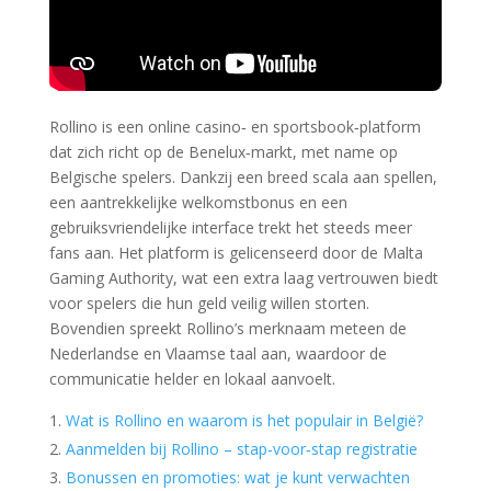
Rollino is een online casino‑ en sportsbook‑platform
dat zich richt op de Benelux‑markt, met name op
Belgische spelers. Dankzij een breed scala aan spellen,
een aantrekkelijke welkomstbonus en een
gebruiksvriendelijke interface trekt het steeds meer
fans aan. Het platform is gelicenseerd door de Malta
Gaming Authority, wat een extra laag vertrouwen biedt
voor spelers die hun geld veilig willen storten.
Bovendien spreekt Rollino’s merknaam meteen de
Nederlandse en Vlaamse taal aan, waardoor de
communicatie helder en lokaal aanvoelt.
Wat is Rollino en waarom is het populair in België?
Aanmelden bij Rollino – stap‑voor‑stap registratie
Bonussen en promoties: wat je kunt verwachten