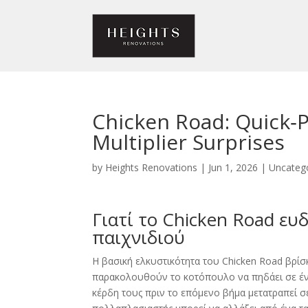
Chicken Road: Quick‑
Multiplier Surprises
by
Heights Renovations
|
Jun 1, 2026
| Uncateg
Γιατί το Chicken Road ευ
παιχνιδιού
Η βασική ελκυστικότητα του Chicken Road βρίσ
παρακολουθούν το κοτόπουλο να πηδάει σε έ
κέρδη τους πριν το επόμενο βήμα μετατραπεί 