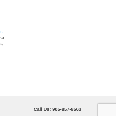
ad
για
ις
η
Call Us: 905-857-8563