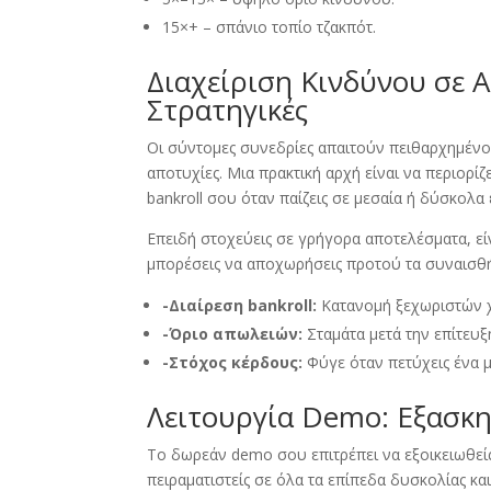
15×+ – σπάνιο τοπίο τζακπότ.
Διαχείριση Κινδύνου σε 
Στρατηγικές
Οι σύντομες συνεδρίες απαιτούν πειθαρχημένο 
αποτυχίες. Μια πρακτική αρχή είναι να περιορί
bankroll σου όταν παίζεις σε μεσαία ή δύσκολα 
Επειδή στοχεύεις σε γρήγορα αποτελέσματα, είν
μπορέσεις να αποχωρήσεις προτού τα συναισθ
-Διαίρεση bankroll:
Κατανομή ξεχωριστών χ
-Όριο απωλειών:
Σταμάτα μετά την επίτευ
-Στόχος κέρδους:
Φύγε όταν πετύχεις ένα μ
Λειτουργία Demo: Εξασκη
Το δωρεάν demo σου επιτρέπει να εξοικειωθείς
πειραματιστείς σε όλα τα επίπεδα δυσκολίας κ