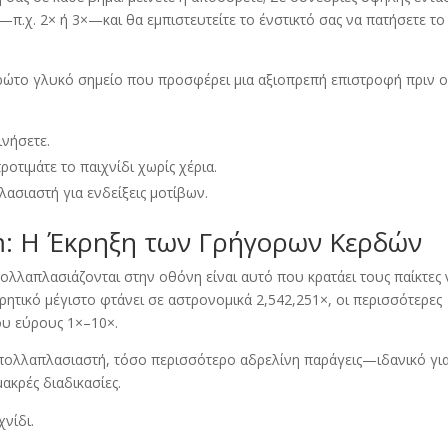
.χ. 2× ή 3×—και θα εμπιστευτείτε το ένστικτό σας να πατήσετε το
πρώτο γλυκό σημείο που προσφέρει μια αξιοπρεπή επιστροφή πριν 
ινήσετε.
οτιμάτε το παιχνίδι χωρίς χέρια.
σιαστή για ενδείξεις μοτίβων.
m: Η Έκρηξη των Γρήγορων Κερδών
ολλαπλασιάζονται στην οθόνη είναι αυτό που κρατάει τους παίκτες 
ρητικό μέγιστο φτάνει σε αστρονομικά 2,542,251×, οι περισσότερες
ου εύρους 1×–10×.
πολλαπλασιαστή, τόσο περισσότερο αδρελίνη παράγεις—ιδανικό γι
ακρές διαδικασίες.
νίδι.