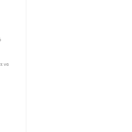
ό
τε να