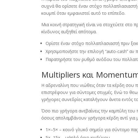
συχνά θα ορίσετε έναν στόχο πολλαπλασιαστή—π
κουμπί όταν εμφανιστεί αυτό το επίπεδο.
Μια κοινή στρατηγική είναι να στοχεύετε στο 
κίνδυνος αυξηθεί απότομα.
Ορίστε έναν στόχο πολλαπλασιαστή πριν ξεκ
Χρησιμοποιήστε την επιλογή “auto‑cash” αν πρ
Παρατηρήστε τον ρυθμό ανόδου του πολλαπλα
Multipliers και Momentu
Η αδρεναλίνη που νιώθεις όταν τα κέρδη σου π
επιστρέφουν για σύντομες στιγμές. Ενώ το θεω
γρήγορες συνεδρίες καταλήγουν άνετα εντός τ
Όσο πιο γρήγορα ανεβαίνεις την καμπύλη του 
όσους απολαμβάνουν γρήγορα κέρδη αντί για μ
1×–5× – κοινό γλυκό σημείο για σύντομο παιχ
5×–15× – υψηλό όριο κινδύνου.