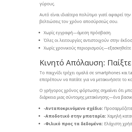
γύρους.
Αυτό είναι ιδιαίτερα πολύτιμο γιατί αφαιρεί τ
βελτιώσεις τον χρόνο αποσύρσεώς σου.
Χωρίς εγγραφή—άμεση πρόσβαση.
Όλες οι λειτουργίες αντιστοιχούν στην έκδο
Χωρίς χρονικούς περιορισμούς—εξασκηθείτε μ
Κινητό Απόλαυση: Παίξτ
Το παιχνίδι τρέχει ομαλά σε smartphones και t
επιτρέπουν να πατάτε για να μετακινήσετε το 
Ο γρήγορος χρόνος φόρτωσης σημαίνει ότι μπορ
διάρκεια μιας σύντομης μετακίνησης—ένα βασικ
-Ανταποκρινόμενο σχέδιο:
Προσαρμόζεται
-Αποδοτικό στην μπαταρία:
Χαμηλή καταν
-Φιλικό προς τα δεδομένα:
Ελάχιστη χρήση