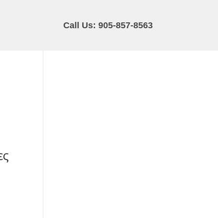
Call Us: 905-857-8563
ες