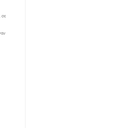
 σε
γαν