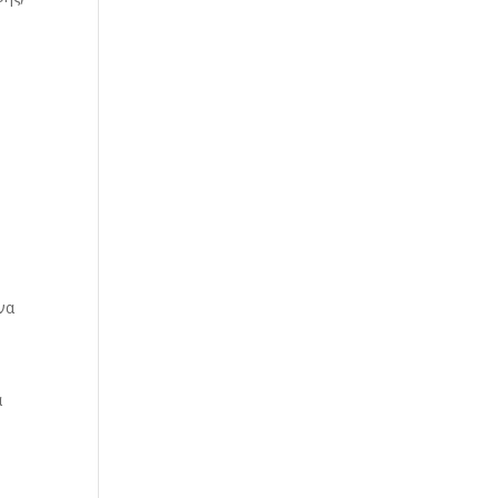
ο
να
α