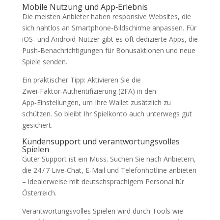
Mobile Nutzung und App‑Erlebnis
Die meisten Anbieter haben responsive Websites, die
sich nahtlos an Smartphone‑Bildschirme anpassen. Für
iOS‑ und Android‑Nutzer gibt es oft dedizierte Apps, die
Push‑Benachrichtigungen für Bonusaktionen und neue
Spiele senden.
Ein praktischer Tipp: Aktivieren Sie die
Zwei‑Faktor‑Authentifizierung (2FA) in den
App‑Einstellungen, um Ihre Wallet zusätzlich zu
schützen. So bleibt Ihr Spielkonto auch unterwegs gut
gesichert.
Kundensupport und verantwortungsvolles
Spielen
Guter Support ist ein Muss. Suchen Sie nach Anbietern,
die 24 / 7 Live‑Chat, E‑Mail und Telefonhotline anbieten
– idealerweise mit deutschsprachigem Personal für
Österreich.
Verantwortungsvolles Spielen wird durch Tools wie