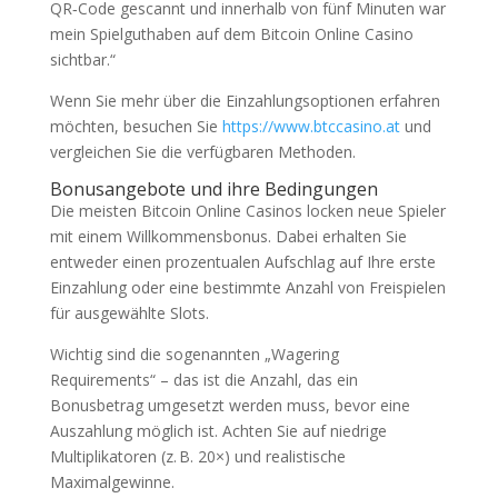
QR‑Code gescannt und innerhalb von fünf Minuten war
mein Spielguthaben auf dem Bitcoin Online Casino
sichtbar.“
Wenn Sie mehr über die Einzahlungsoptionen erfahren
möchten, besuchen Sie
https://www.btccasino.at
und
vergleichen Sie die verfügbaren Methoden.
Bonusangebote und ihre Bedingungen
Die meisten Bitcoin Online Casinos locken neue Spieler
mit einem Willkommensbonus. Dabei erhalten Sie
entweder einen prozentualen Aufschlag auf Ihre erste
Einzahlung oder eine bestimmte Anzahl von Freispielen
für ausgewählte Slots.
Wichtig sind die sogenannten „Wagering
Requirements“ – das ist die Anzahl, das ein
Bonusbetrag umgesetzt werden muss, bevor eine
Auszahlung möglich ist. Achten Sie auf niedrige
Multiplikatoren (z. B. 20×) und realistische
Maximalgewinne.