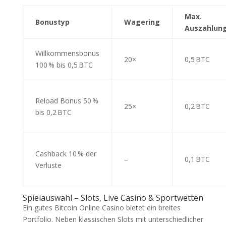
Max.
Bonustyp
Wagering
Auszahlun
Willkommensbonus
20×
0,5 BTC
100 % bis 0,5 BTC
Reload Bonus 50 %
25×
0,2 BTC
bis 0,2 BTC
Cashback 10 % der
–
0,1 BTC
Verluste
Spielauswahl – Slots, Live Casino & Sportwetten
Ein gutes Bitcoin Online Casino bietet ein breites
Portfolio. Neben klassischen Slots mit unterschiedlicher