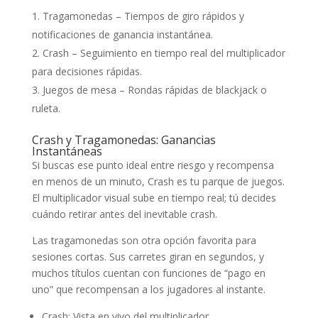
Tragamonedas – Tiempos de giro rápidos y
notificaciones de ganancia instantánea.
Crash – Seguimiento en tiempo real del multiplicador
para decisiones rápidas.
Juegos de mesa – Rondas rápidas de blackjack o
ruleta.
Crash y Tragamonedas: Ganancias
Instantáneas
Si buscas ese punto ideal entre riesgo y recompensa
en menos de un minuto, Crash es tu parque de juegos.
El multiplicador visual sube en tiempo real; tú decides
cuándo retirar antes del inevitable crash.
Las tragamonedas son otra opción favorita para
sesiones cortas. Sus carretes giran en segundos, y
muchos títulos cuentan con funciones de “pago en
uno” que recompensan a los jugadores al instante.
Crash: Vista en vivo del multiplicador.