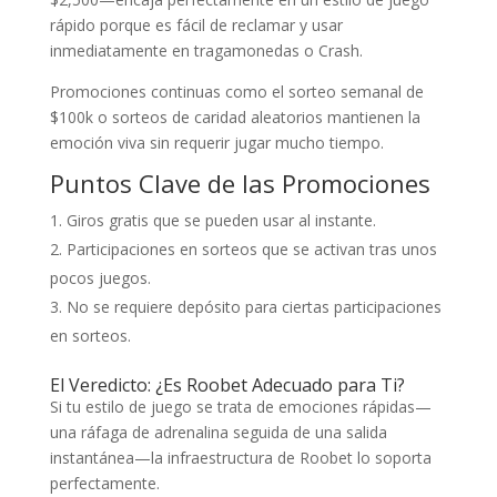
rápido porque es fácil de reclamar y usar
inmediatamente en tragamonedas o Crash.
Promociones continuas como el sorteo semanal de
$100k o sorteos de caridad aleatorios mantienen la
emoción viva sin requerir jugar mucho tiempo.
Puntos Clave de las Promociones
Giros gratis que se pueden usar al instante.
Participaciones en sorteos que se activan tras unos
pocos juegos.
No se requiere depósito para ciertas participaciones
en sorteos.
El Veredicto: ¿Es Roobet Adecuado para Ti?
Si tu estilo de juego se trata de emociones rápidas—
una ráfaga de adrenalina seguida de una salida
instantánea—la infraestructura de Roobet lo soporta
perfectamente.