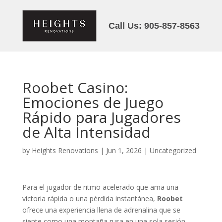
Call Us: 905-857-8563
Roobet Casino:
Emociones de Juego
Rápido para Jugadores
de Alta Intensidad
by
Heights Renovations
|
Jun 1, 2026
| Uncategorized
Para el jugador de ritmo acelerado que ama una
victoria rápida o una pérdida instantánea,
Roobet
ofrece una experiencia llena de adrenalina que se
siente como una montaña rusa en una sola sesión.