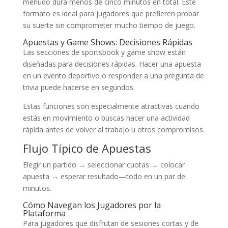
menudo dura menos de cinco minutos en total. Este
formato es ideal para jugadores que prefieren probar
su suerte sin comprometer mucho tiempo de juego.
Apuestas y Game Shows: Decisiones Rápidas
Las secciones de sportsbook y game show están
diseñadas para decisiones rápidas. Hacer una apuesta
en un evento deportivo o responder a una pregunta de
trivia puede hacerse en segundos.
Estas funciones son especialmente atractivas cuando
estás en movimiento o buscas hacer una actividad
rápida antes de volver al trabajo u otros compromisos.
Flujo Típico de Apuestas
Elegir un partido → seleccionar cuotas → colocar
apuesta → esperar resultado—todo en un par de
minutos.
Cómo Navegan los Jugadores por la
Plataforma
Para jugadores que disfrutan de sesiones cortas y de