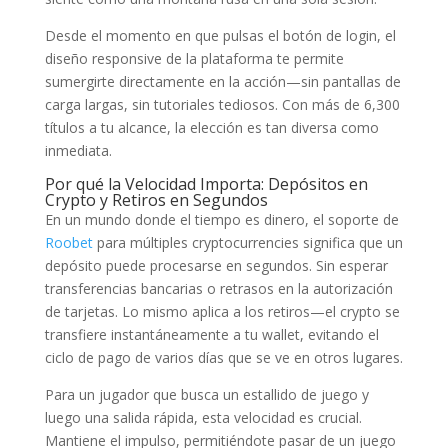
Desde el momento en que pulsas el botón de login, el
diseño responsive de la plataforma te permite
sumergirte directamente en la acción—sin pantallas de
carga largas, sin tutoriales tediosos. Con más de 6,300
títulos a tu alcance, la elección es tan diversa como
inmediata.
Por qué la Velocidad Importa: Depósitos en
Crypto y Retiros en Segundos
En un mundo donde el tiempo es dinero, el soporte de
Roobet
para múltiples cryptocurrencies significa que un
depósito puede procesarse en segundos. Sin esperar
transferencias bancarias o retrasos en la autorización
de tarjetas. Lo mismo aplica a los retiros—el crypto se
transfiere instantáneamente a tu wallet, evitando el
ciclo de pago de varios días que se ve en otros lugares.
Para un jugador que busca un estallido de juego y
luego una salida rápida, esta velocidad es crucial.
Mantiene el impulso, permitiéndote pasar de un juego