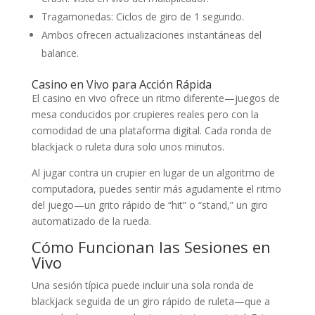
Tragamonedas: Ciclos de giro de 1 segundo.
Ambos ofrecen actualizaciones instantáneas del
balance.
Casino en Vivo para Acción Rápida
El casino en vivo ofrece un ritmo diferente—juegos de
mesa conducidos por crupieres reales pero con la
comodidad de una plataforma digital. Cada ronda de
blackjack o ruleta dura solo unos minutos.
Al jugar contra un crupier en lugar de un algoritmo de
computadora, puedes sentir más agudamente el ritmo
del juego—un grito rápido de “hit” o “stand,” un giro
automatizado de la rueda.
Cómo Funcionan las Sesiones en
Vivo
Una sesión típica puede incluir una sola ronda de
blackjack seguida de un giro rápido de ruleta—que a