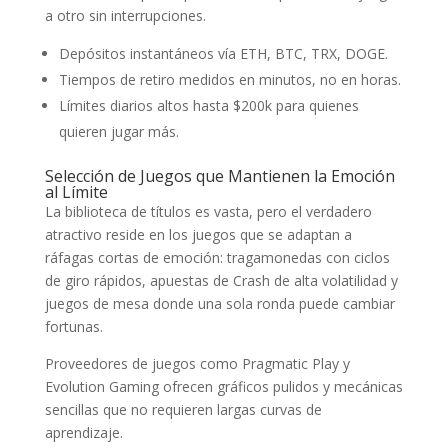
a otro sin interrupciones.
Depósitos instantáneos vía ETH, BTC, TRX, DOGE.
Tiempos de retiro medidos en minutos, no en horas.
Límites diarios altos hasta $200k para quienes
quieren jugar más.
Selección de Juegos que Mantienen la Emoción
al Límite
La biblioteca de títulos es vasta, pero el verdadero
atractivo reside en los juegos que se adaptan a
ráfagas cortas de emoción: tragamonedas con ciclos
de giro rápidos, apuestas de Crash de alta volatilidad y
juegos de mesa donde una sola ronda puede cambiar
fortunas.
Proveedores de juegos como Pragmatic Play y
Evolution Gaming ofrecen gráficos pulidos y mecánicas
sencillas que no requieren largas curvas de
aprendizaje.