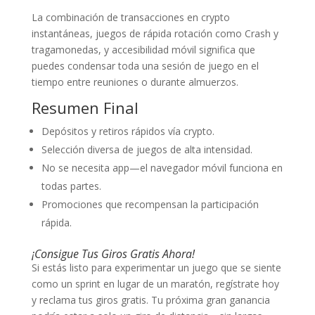
La combinación de transacciones en crypto
instantáneas, juegos de rápida rotación como Crash y
tragamonedas, y accesibilidad móvil significa que
puedes condensar toda una sesión de juego en el
tiempo entre reuniones o durante almuerzos.
Resumen Final
Depósitos y retiros rápidos vía crypto.
Selección diversa de juegos de alta intensidad.
No se necesita app—el navegador móvil funciona en
todas partes.
Promociones que recompensan la participación
rápida.
¡Consigue Tus Giros Gratis Ahora!
Si estás listo para experimentar un juego que se siente
como un sprint en lugar de un maratón, regístrate hoy
y reclama tus giros gratis. Tu próxima gran ganancia