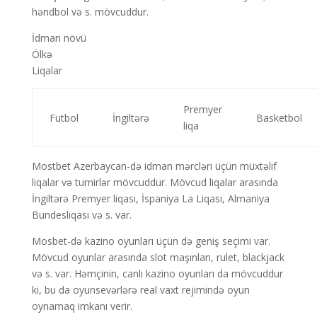
həndbol və s. mövcuddur.
İdman növü
Ölkə
Liqalar
Premyer
Futbol
İngiltərə
Basketbol
liqa
Mostbet Azerbaycan-də idman mərcləri üçün müxtəlif
liqalar və turnirlər mövcuddur. Mövcud liqalar arasında
İngiltərə Premyer liqası, İspaniya La Liqası, Almaniya
Bundesliqası və s. var.
Mosbet-də kazino oyunları üçün də geniş seçimi var.
Mövcud oyunlar arasında slot maşınları, rulet, blackjack
və s. var. Həmçinin, canlı kazino oyunları da mövcuddur
ki, bu da oyunsevərlərə real vaxt rejimində oyun
oynamaq imkanı verir.