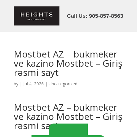
Call Us: 905-857-8563
Mostbet AZ – bukmeker
ve kazino Mostbet – Giriş
rəsmi sayt
by
|
Jul 4, 2026
| Uncategorized
Mostbet AZ – bukmeker
ve kazino Mostbet – Giriş
rəsmi sayt