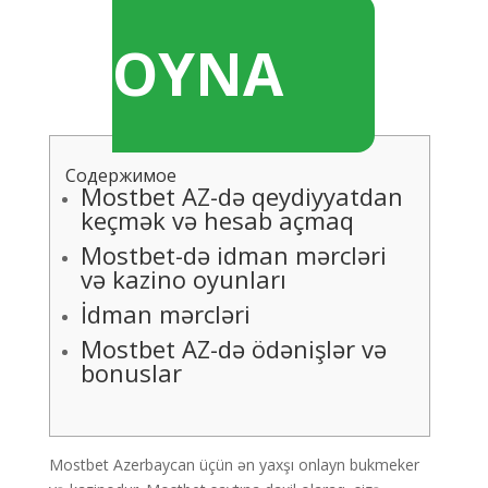
▶️
OYNA
Содержимое
Mostbet AZ-də qeydiyyatdan
keçmək və hesab açmaq
Mostbet-də idman mərcləri
və kazino oyunları
İdman mərcləri
Mostbet AZ-də ödənişlər və
bonuslar
Mostbet Azerbaycan üçün ən yaxşı onlayn bukmeker