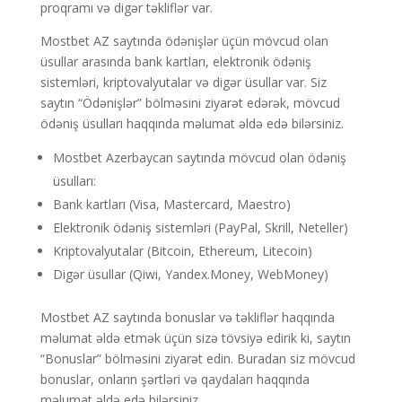
proqramı və digər təkliflər var.
Mostbet AZ saytında ödənişlər üçün mövcud olan
üsullar arasında bank kartları, elektronik ödəniş
sistemləri, kriptovalyutalar və digər üsullar var. Siz
saytın “Ödənişlər” bölməsini ziyarət edərək, mövcud
ödəniş üsulları haqqında məlumat əldə edə bilərsiniz.
Mostbet Azerbaycan saytında mövcud olan ödəniş
üsulları:
Bank kartları (Visa, Mastercard, Maestro)
Elektronik ödəniş sistemləri (PayPal, Skrill, Neteller)
Kriptovalyutalar (Bitcoin, Ethereum, Litecoin)
Digər üsullar (Qiwi, Yandex.Money, WebMoney)
Mostbet AZ saytında bonuslar və təkliflər haqqında
məlumat əldə etmək üçün sizə tövsiyə edirik ki, saytın
“Bonuslar” bölməsini ziyarət edin. Buradan siz mövcud
bonuslar, onların şərtləri və qaydaları haqqında
məlumat əldə edə bilərsiniz.