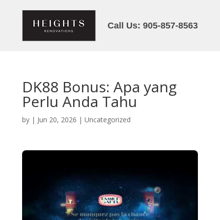
Call Us: 905-857-8563
DK88 Bonus: Apa yang
Perlu Anda Tahu
by
|
Jun 20, 2026
| Uncategorized