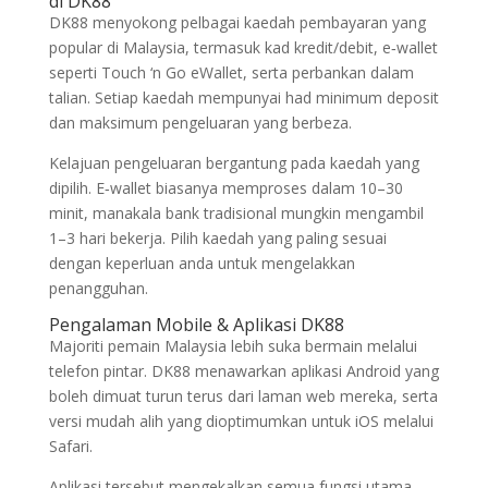
di DK88
DK88 menyokong pelbagai kaedah pembayaran yang
popular di Malaysia, termasuk kad kredit/debit, e‑wallet
seperti Touch ‘n Go eWallet, serta perbankan dalam
talian. Setiap kaedah mempunyai had minimum deposit
dan maksimum pengeluaran yang berbeza.
Kelajuan pengeluaran bergantung pada kaedah yang
dipilih. E‑wallet biasanya memproses dalam 10–30
minit, manakala bank tradisional mungkin mengambil
1–3 hari bekerja. Pilih kaedah yang paling sesuai
dengan keperluan anda untuk mengelakkan
penangguhan.
Pengalaman Mobile & Aplikasi DK88
Majoriti pemain Malaysia lebih suka bermain melalui
telefon pintar. DK88 menawarkan aplikasi Android yang
boleh dimuat turun terus dari laman web mereka, serta
versi mudah alih yang dioptimumkan untuk iOS melalui
Safari.
Aplikasi tersebut mengekalkan semua fungsi utama –